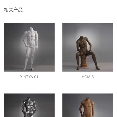
相关产品
XINTYA-01
HGM-3