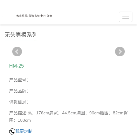
Toggl
navig
无头男模系列
HM-25
产品型号：
产品品牌：
供货信息：
产品描述:高：176cm肩宽：44.5cm胸围：96cm腰围：82cm臀
围：100cm
我要定制