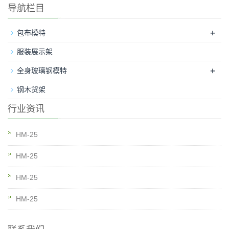
导航栏目
+
包布模特
服装展示架
+
全身玻璃钢模特
钢木货架
行业资讯
HM-25
HM-25
HM-25
HM-25