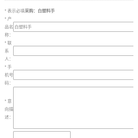
*
表示必填
采购：白塑料手
*
产
品名
称：
*
联
系
人：
*
手
机号
码：
*
意
向描
述：